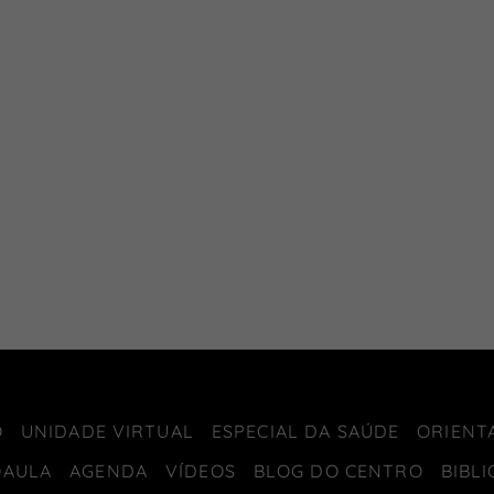
O
UNIDADE VIRTUAL
ESPECIAL DA SAÚDE
ORIENT
OAULA
AGENDA
VÍDEOS
BLOG DO CENTRO
BIBL