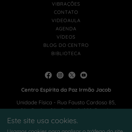
VIBRAÇÕES
CONTATO
VIDEOAULA
AGENDA
VÍDEOS
BLOG DO CENTRO
BIBLIOTECA
Centro Espírita da Paz Irmão Jacob
Unidade Física - Rua Fausto Cardoso 85,
São Paulo - São Paulo, 04252, Brazil -
Unidade Virtual -
Este site usa cookies.
www.kumospace.com/centroirmaojacob
Usamos cookies para analisar o tráfego do site